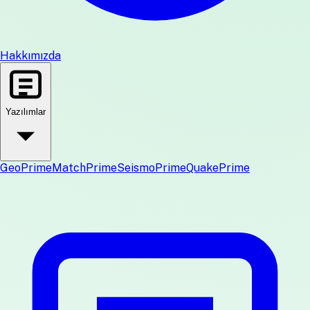
Hakkımızda
Yazılımlar
GeoPrime
MatchPrime
SeismoPrime
QuakePrime